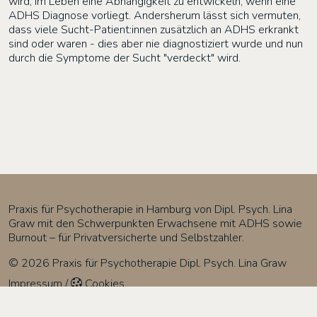
wird, im Leben eine Abhängigkeit zu entwickeln, wenn eine
ADHS Diagnose vorliegt. Andersherum lässt sich vermuten,
dass viele Sucht-Patient:innen zusätzlich an ADHS erkrankt
sind oder waren - dies aber nie diagnostiziert wurde und nun
durch die Symptome der Sucht "verdeckt" wird.
Praxis für Psychotherapie in Hamburg von Dipl. Psych. Lina
Graw mit den Schwerpunkten Erwachsene mit ADHS sowie
Burnout – für Privatversicherte und Selbstzahler.
© 2026 Praxis für Psychotherapie Dipl. Psych. Lina Graw
Impressum
/
Cookies
Praxis für Psychotherapie Dipl. Psych. Lina Graw