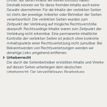
Dritter, auf deren Inhalte wir keinen Einfluss haben.
Deshalb können wir für diese fremden Inhalte auch keine
Gewähr übernehmen. Für die Inhalte der verlinkten Seiten
ist stets der jeweilige Anbieter oder Betreiber der Seiten
verantwortlich. Die verlinkten Seiten wurden zum
Zeitpunkt der Verlinkung auf mögliche Rechtsverstöße
überprüft. Rechtswidrige Inhalte waren zum Zeitpunkt der
Verlinkung nicht erkennbar. Eine permanente inhaltliche
Kontrolle der verlinkten Seiten ist jedoch ohne konkrete
Anhaltspunkte einer Rechtsverletzung nicht zumutbar. Bei
Bekanntwerden von Rechtsverletzungen werden wir
derartige Links umgehend entfernen.
Urheberrecht
Die durch die Seitenbetreiber erstellten Inhalte und Werke
auf diesen Seiten unterliegen dem deutschen
Urheberrecht. Die Vervielfältigung, Bearbeitung,
Verbreitung und jede Art der Verwertung außerhalb der
Grenzen des Urheberrechtes bedürfen der schriftlichen
Zustimmung des jeweiligen Autors bzw. Erstellers.
Downloads und Kopien dieser Seite sind nur für den
privaten, nicht kommerziellen Gebrauch gestattet. Soweit
die Inhalte auf dieser Seite nicht vom Betreiber erstellt
wurden, werden die Urheberrechte Dritter beachtet.