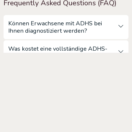
Frequently Asked Questions (FAQ)
Können Erwachsene mit ADHS bei
Ihnen diagnostiziert werden?
Was kostet eine vollständige ADHS-
Diagnostik?
Gibt es eine ADHS-Gruppentherapie?
Was sind typische Anzeichen für
Burnout und wann sollte ich Hilfe
suchen?
Welche anderen psychischen